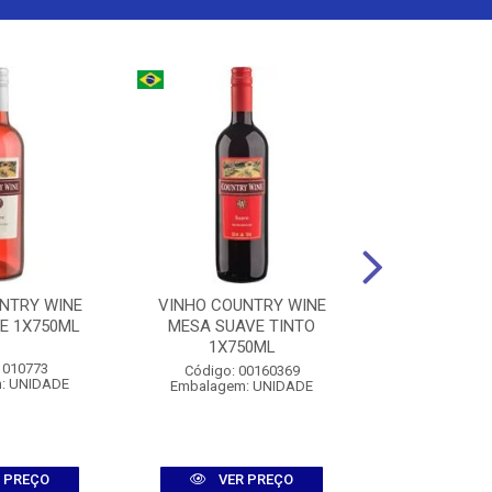
NTRY WINE
VINHO COUNTRY WINE
WHISKY TAL
E 1X750ML
MESA SUAVE TINTO
1X75
1X750ML
 010773
Código:
Código: 00160369
: UNIDADE
Embalagem
Embalagem: UNIDADE
 PREÇO
VER PREÇO
VER