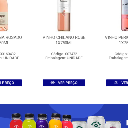
GA ROSADO
VINHO CHILANO ROSE
VINHO PERI
50ML
1X750ML
1X7
 00160432
Código: 007472
Código:
m: UNIDADE
Embalagem: UNIDADE
Embalagem
R PREÇO
VER PREÇO
VER