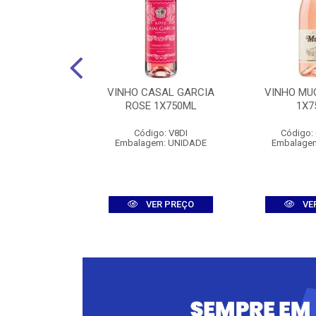
ERBURG ROSE
VINHO CASAL GARCIA
VINHO MU
750ML
ROSE 1X750ML
1X7
: 008308
Código: V8DI
Código:
m: UNIDADE
Embalagem: UNIDADE
Embalage
R PREÇO
VER PREÇO
VE