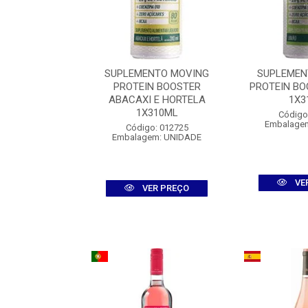
NTO MOVING
SUPLEMENTO MOVING
SUPLEMEN
 PROTEIN
PROTEIN BOOSTER
PROTEIN BO
NA1X500ML
ABACAXI E HORTELA
1X3
1X310ML
: 012727
Código
m: UNIDADE
Embalage
Código: 012725
Embalagem: UNIDADE
R PREÇO
VE
VER PREÇO