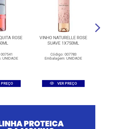
QUITA ROSE
VINHO NATURELLE ROSE
VINHO NEDE
50ML
SUAVE 1X750ML
1X75
 007541
Código: 007783
Código:
: UNIDADE
Embalagem: UNIDADE
Embalagem
 PREÇO
VER PREÇO
VER