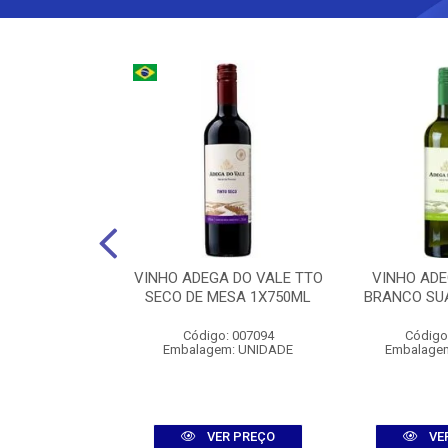
ALISKER 10Y
VINHO ADEGA DO VALE TTO
VINHO ADE
750ML
SECO DE MESA 1X750ML
BRANCO SU
: 006704
Código: 007094
Código
m: UNIDADE
Embalagem: UNIDADE
Embalage
R PREÇO
VER PREÇO
VE