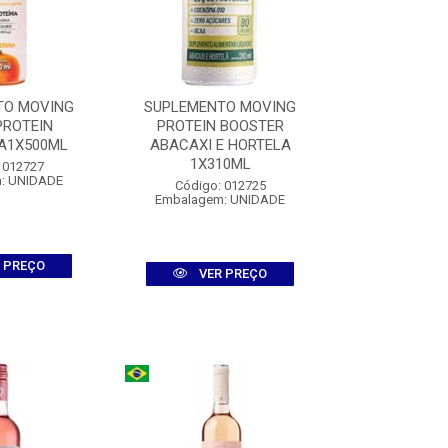
TO MOVING
SUPLEMENTO MOVING
SUPLEMENT
PROTEIN
PROTEIN BOOSTER
PROTEIN BOO
A1X500ML
ABACAXI E HORTELA
1X31
1X310ML
 012727
Código:
: UNIDADE
Embalagem
Código: 012725
Embalagem: UNIDADE
 PREÇO
VER
VER PREÇO