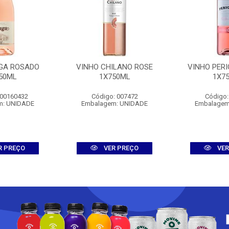
GA ROSADO
VINHO CHILANO ROSE
VINHO PERI
50ML
1X750ML
1X7
 00160432
Código: 007472
Código:
m: UNIDADE
Embalagem: UNIDADE
Embalagem
R PREÇO
VER PREÇO
VER