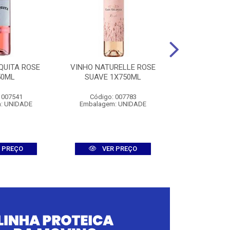
QUITA ROSE
VINHO NATURELLE ROSE
VINHO NEDE
50ML
SUAVE 1X750ML
1X75
 007541
Código: 007783
Código:
: UNIDADE
Embalagem: UNIDADE
Embalagem
 PREÇO
VER PREÇO
VER