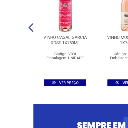
ERBURG ROSE
VINHO CASAL GARCIA
VINHO MU
750ML
ROSE 1X750ML
1X7
: 008308
Código: V8DI
Código:
m: UNIDADE
Embalagem: UNIDADE
Embalage
R PREÇO
VER PREÇO
VE