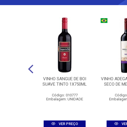
ALISKER 10Y
VINHO SANGUE DE BOI
VINHO ADEGA
750ML
SUAVE TINTO 1X750ML
SECO DE M
: 006704
Código: 010777
Código
m: UNIDADE
Embalagem: UNIDADE
Embalage
R PREÇO
VER PREÇO
VE