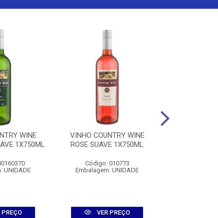
NTRY WINE
VINHO COUNTRY WINE
VINHO COU
AVE 1X750ML
ROSE SUAVE 1X750ML
MESA SUA
1X75
00160370
Código: 010773
Código: 
: UNIDADE
Embalagem: UNIDADE
Embalagem
 PREÇO
VER PREÇO
VER