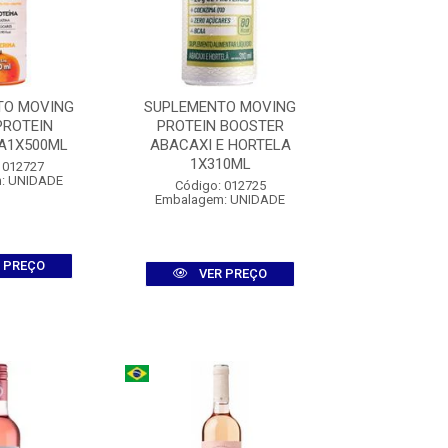
TO MOVING
SUPLEMENTO MOVING
SUPLEMENT
PROTEIN
PROTEIN BOOSTER
PROTEIN BOO
A1X500ML
ABACAXI E HORTELA
1X31
1X310ML
 012727
Código:
: UNIDADE
Embalagem
Código: 012725
Embalagem: UNIDADE
 PREÇO
VER
VER PREÇO