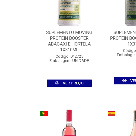
NTO MOVING
SUPLEMENTO MOVING
SUPLEMEN
 PROTEIN
PROTEIN BOOSTER
PROTEIN BO
NA1X500ML
ABACAXI E HORTELA
1X3
1X310ML
: 012727
Código
m: UNIDADE
Embalage
Código: 012725
Embalagem: UNIDADE
R PREÇO
VE
VER PREÇO