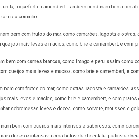
onzola, roquefort e camembert. Também combinam bem com ali
 como o cominho.
inam bem com frutos do mar, como camarões, lagosta e ostras,
ueijos mais leves e macios, como brie e camembert, e com pr
am bem com carnes brancas, como frango e peru, assim como c
m queijos mais leves e macios, como brie e camembert, e com
 bem com frutos do mar, como ostras, lagosta e camarões, ass
 mais leves e macios, como brie e camembert, e com pratos 
nhar sobremesas leves e doces, como sorvete, mousses e gele
binam bem com queijos mais intensos e saborosos, como gorgo
s doces e intensas, como bolos de chocolate, pudins e doces