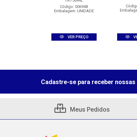
IGNON BLANC
1X750ML
1X750ML
Códig
Código: 006948
Embalag
Embalagem: UNIDADE
digo: 011554
agem: UNIDADE
VER PREÇO
V
VER PREÇO
Cadastre-se para receber nossas 
Meus Pedidos