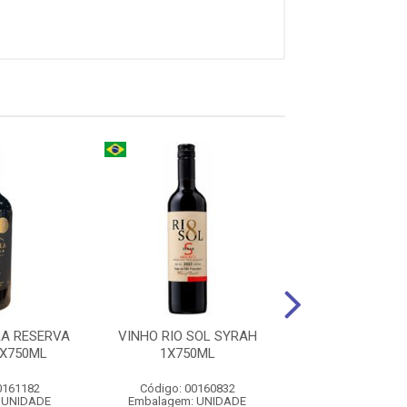
A RESERVA
VINHO RIO SOL SYRAH
WHISKY BLACK 
X750ML
1X750ML
1X700M
0161182
Código: 00160832
Código: 008
 UNIDADE
Embalagem: UNIDADE
Embalagem: U