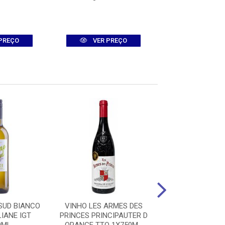
PREÇO
VER PREÇO
VER PR
SUD BIANCO
VINHO LES ARMES DES
VINHO FAMILIA
LIANE IGT
PRINCES PRINCIPAUTER D
CHARDONNAY 