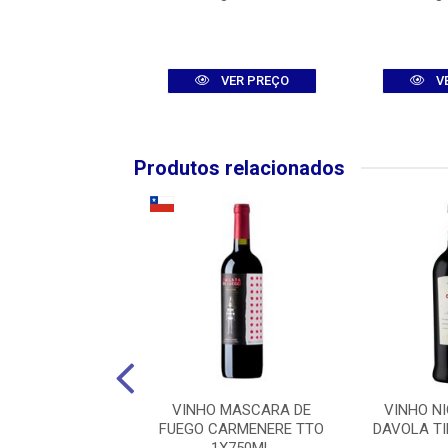
VER PREÇO
VER PREÇO
V
Produtos relacionados
O LOS BOLDOS
VINHO MASCARA DE
VINHO N
CION RESERVA
FUEGO CARMENERE TTO
DAVOLA T