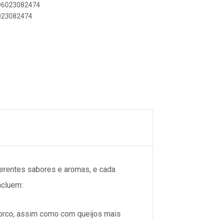
896023082474
6023082474
ferentes sabores e aromas, e cada
ncluem:
porco, assim como com queijos mais