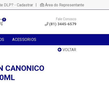
|
te DLP? - Cadastrar
Área do Representante
Fale Conosco
0
(81) 3445-6579
OS
ACESSORIOS
VOLTAR
N CANONICO
50ML