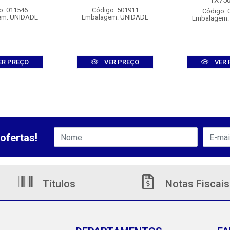
1X75
o: 011546
Código: 501911
Código: 
em: UNIDADE
Embalagem: UNIDADE
Embalagem:
ER PREÇO
VER PREÇO
VER 
ofertas!
Títulos
Notas Fiscais