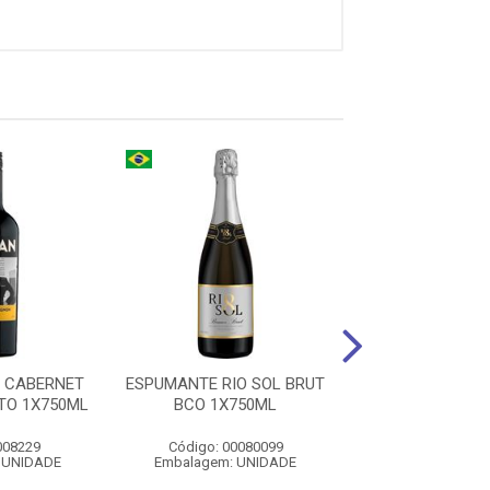
 CABERNET
ESPUMANTE RIO SOL BRUT
VINHO SANTA 
TO 1X750ML
BCO 1X750ML
SIGLO RES
CARMENERE TTO
008229
Código: 00080099
Código: O
 UNIDADE
Embalagem: UNIDADE
Embalagem: U