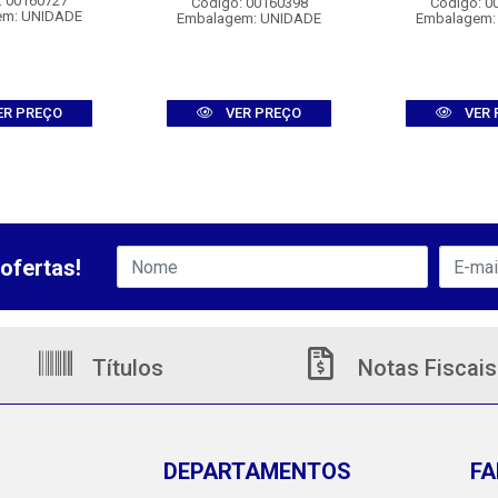
: 00160727
Código: 00160398
Código: 0
em: UNIDADE
Embalagem: UNIDADE
Embalagem:
ER PREÇO
VER PREÇO
VER 
ofertas!
Títulos
Notas Fiscais
DEPARTAMENTOS
FA