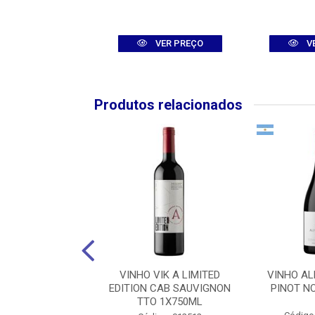
VER PREÇO
VER PREÇO
V
Produtos relacionados
 TRIA NERO D
VINHO VIK A LIMITED
VINHO A
 TTO 1X750ML
EDITION CAB SAUVIGNON
PINOT N
TTO 1X750ML