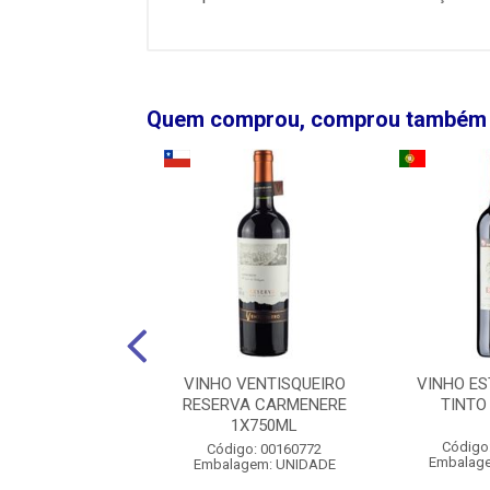
Quem comprou, comprou também
TERRAZAS ALTOS
VINHO VENTISQUEIRO
VINHO E
LATA CABERNET
RESERVA CARMENERE
TINTO
1X750ML
1X750ML
Código
igo: 00161671
Código: 00160772
Embalag
agem: UNIDADE
Embalagem: UNIDADE