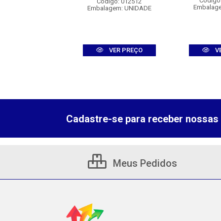
digo: 007053
Código
Código: 012512
agem: UNIDADE
Embalag
Embalagem: UNIDADE
VER PREÇO
VER PREÇO
V
Cadastre-se para receber nossas 
Meus Pedidos