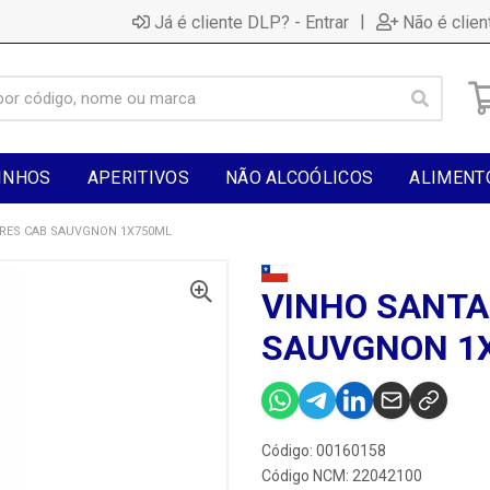
|
Já é cliente DLP? - Entrar
Não é clien
INHOS
APERITIVOS
NÃO ALCOÓLICOS
ALIMENT
A RES CAB SAUVGNON 1X750ML
VINHO SANTA 
SAUVGNON 1
Código: 00160158
Código NCM: 22042100