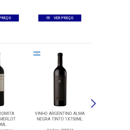
PREÇO
VER PREÇO
VER PR
DOMITA
VINHO ARGENTINO ALMA
VINHO CLOS DE
 MERLOT
NEGRA TINTO 1X750ML
MALBEC TTO 1
0ML