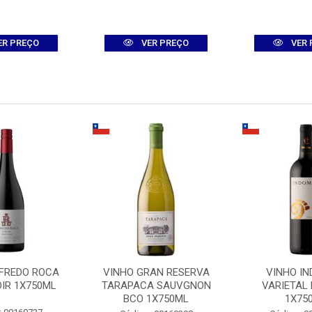
ER PREÇO
VER PREÇO
VER 
LFREDO ROCA
VINHO GRAN RESERVA
VINHO IN
OIR 1X750ML
TARAPACA SAUVGNON
VARIETAL
BCO 1X750ML
1X75