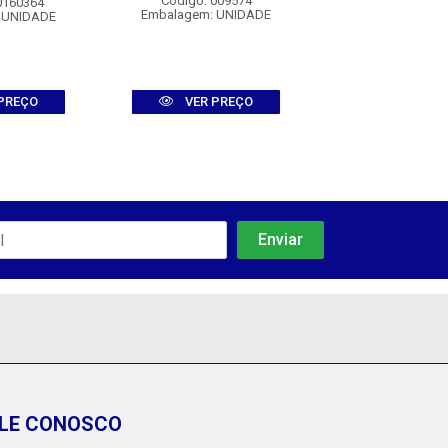
Código: 009574
Código: 012
0160364
Embalagem: UNIDADE
Embalagem: U
 UNIDADE
PREÇO
VER PREÇO
VER PR
LE CONOSCO