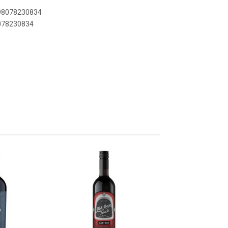
798078230834
8078230834