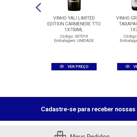
 GATAO BRANCO
VINHO YALI LIMITED
VINHO G
O 1GFX750ML
EDITION CARMENERE TTO
TARAPA
LTX250ML
1X750ML
1X
digo: 011221
Código: 007019
Código
agem: UNIDADE
Embalagem: UNIDADE
Embalag
VER PREÇO
VER PREÇO
V
Cadastre-se para receber nossas 
Meus Pedidos