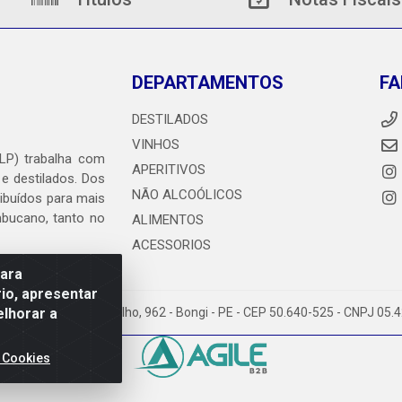
DEPARTAMENTOS
FA
DESTILADOS
VINHOS
DLP) trabalha com
APERITIVOS
 e destilados. Dos
NÃO ALCOÓLICOS
ribuídos para mais
ambucano, tanto no
ALIMENTOS
ACESSORIOS
para
io, apresentar
elhorar a
heiro Abdias de Carvalho, 962 - Bongi - PE - CEP 50.640-525 - CNPJ 05
 Cookies