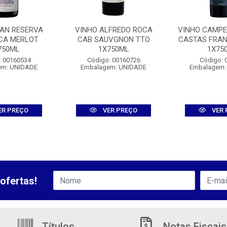
RAN RESERVA
VINHO ALFREDO ROCA
VINHO CAMPE
CA MERLOT
CAB SAUVGNON TTO
CASTAS FRA
750ML
1X750ML
1X75
: 00160534
Código: 00160726
Código: 
em: UNIDADE
Embalagem: UNIDADE
Embalagem:
ER PREÇO
VER PREÇO
VER 
ofertas!
Títulos
Notas Fiscais