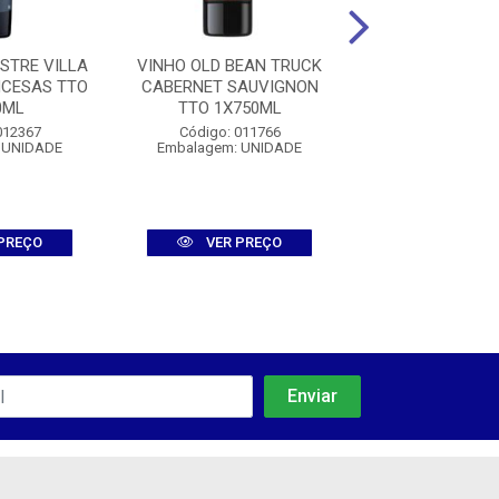
STRE VILLA
VINHO OLD BEAN TRUCK
VINHO TRUM
NCESAS TTO
CABERNET SAUVIGNON
MERLOT TTO 1
0ML
TTO 1X750ML
Código: 010
012367
Código: 011766
Embalagem: U
 UNIDADE
Embalagem: UNIDADE
PREÇO
VER PREÇO
VER PR