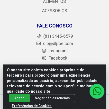
ALIMENTOS
ACESSORIOS
FALE CONOSCO
(81) 3445-6579
dlp@dlppe.com
Instagram
Facebook
O nosso site coleta cookies próprios e de
terceiros para proporcionar uma experiência
DLP - AV. Engenheiro Abdias de Carvalho, 962 - Bongi -
personalizada ao usuário, apresentar publicidade
PE - CEP 50.640-525 - CNPJ 05.429.222/0001-48
relevante de acordo com o seu perfil e melhorar a
qualidade do nosso site.
Aceito
Negar não essenciais
Preferências de Cookies