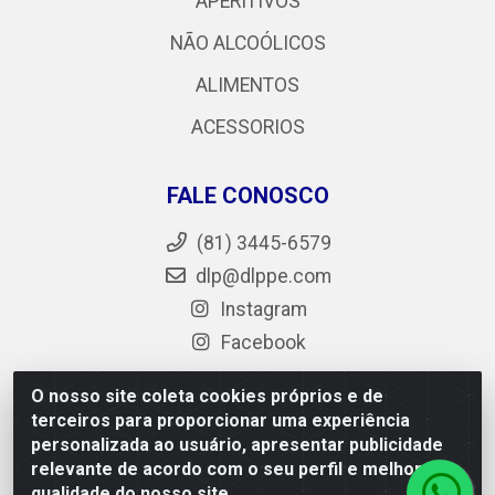
APERITIVOS
NÃO ALCOÓLICOS
ALIMENTOS
ACESSORIOS
FALE CONOSCO
(81) 3445-6579
dlp@dlppe.com
Instagram
Facebook
O nosso site coleta cookies próprios e de
terceiros para proporcionar uma experiência
DLP - AV. Engenheiro Abdias de Carvalho, 962 - Bongi -
personalizada ao usuário, apresentar publicidade
PE - CEP 50.640-525 - CNPJ 05.429.222/0001-48
relevante de acordo com o seu perfil e melhorar a
qualidade do nosso site.