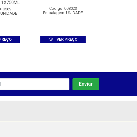
 1X750ML
Código: 008023
Código: 007
010569
Embalagem: UNIDADE
Embalagem: U
 UNIDADE
PREÇO
VER PREÇO
VER PR