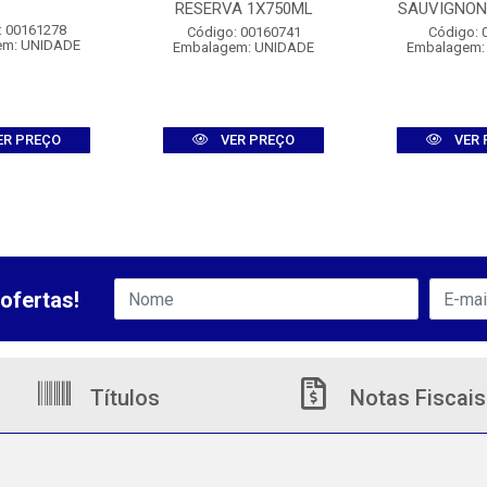
RESERVA 1X750ML
SAUVIGNON
: 00161278
Código: 00160741
Código: 
em: UNIDADE
Embalagem: UNIDADE
Embalagem:
ER PREÇO
VER PREÇO
VER 
ofertas!
Títulos
Notas Fiscais