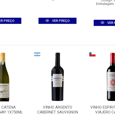
Código: 
Embalagem:
ER PREÇO
VER PREÇO
VER 
O CATENA
VINHO ARGENTO
VINHO ESPIRI
AY 1X750ML
CABERNET SAUVIGNON
VIAJERO C