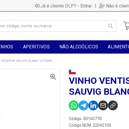
|
Já é cliente DLP? - Entrar
Não é clien
INHOS
APERITIVOS
NÃO ALCOÓLICOS
ALIMENT
O RESERVA SAUVIG BLANC 1X750ML
VINHO VENTI
SAUVIG BLAN
Código: 00160770
Código NCM: 22042100