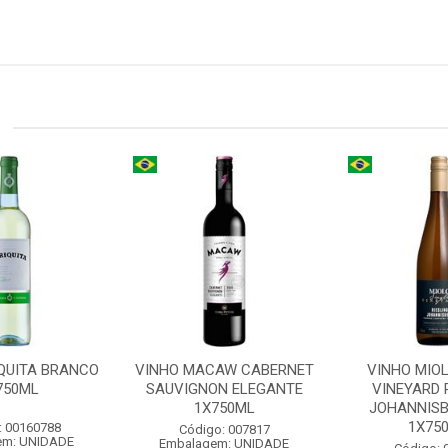
IQUITA BRANCO
VINHO MACAW CABERNET
VINHO MIOL
750ML
SAUVIGNON ELEGANTE
VINEYARD 
1X750ML
JOHANNIS
1X750
: 00160788
Código: 007817
em: UNIDADE
Embalagem: UNIDADE