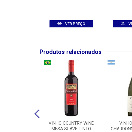
VER PREÇO
VER PREÇO
V
Produtos relacionados
EANDRO DO VALE
VINHO COUNTRY WINE
VINH
INEST RESERVE
MESA SUAVE TINTO
CHARDONN