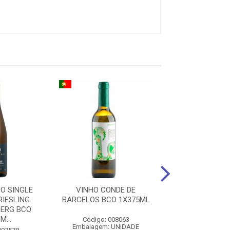
O SINGLE
VINHO CONDE DE
VINHO MARQUE
RIESLING
BARCELOS BCO 1X375ML
CONCHA CINSAU
BERG BCO
1X750M
M...
Código: 008063
Código: 007
Embalagem: UNIDADE
Embalagem: U