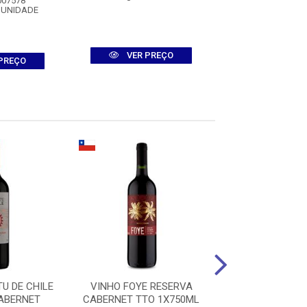
007578
 UNIDADE
VER PREÇO
VER PR
PREÇO
TU DE CHILE
VINHO FOYE RESERVA
VINHO CIRCUS
ABERNET
CABERNET TTO 1X750ML
TTO 1X75