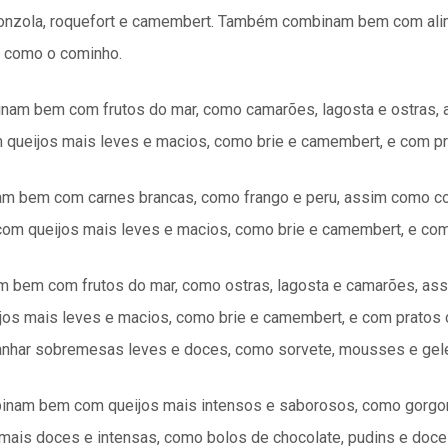
onzola, roquefort e camembert. Também combinam bem com ali
 como o cominho.
inam bem com frutos do mar, como camarões, lagosta e ostras,
ueijos mais leves e macios, como brie e camembert, e com pr
am bem com carnes brancas, como frango e peru, assim como c
m queijos mais leves e macios, como brie e camembert, e com
 bem com frutos do mar, como ostras, lagosta e camarões, ass
 mais leves e macios, como brie e camembert, e com pratos 
nhar sobremesas leves e doces, como sorvete, mousses e gele
binam bem com queijos mais intensos e saborosos, como gorgo
s doces e intensas, como bolos de chocolate, pudins e doces