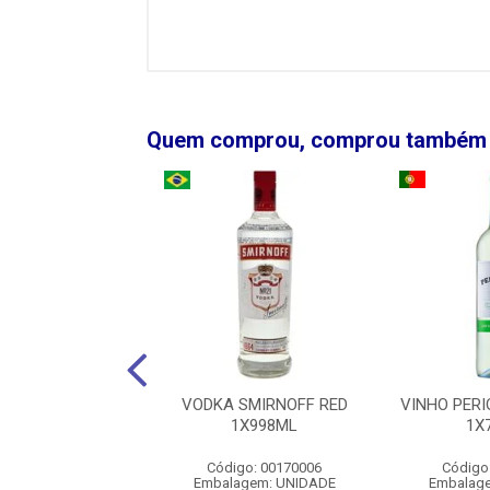
Quem comprou, comprou também
B E G RESERVE
VODKA SMIRNOFF RED
VINHO PER
IGNON BLANC
1X998ML
1X
1X750ML
Código: 00170006
Código
digo: 007807
Embalagem: UNIDADE
Embalag
agem: UNIDADE