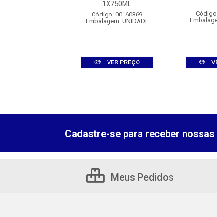
O 1X750ML
1X750ML
Código
digo: 012739
Código: 00160369
Embalag
agem: UNIDADE
Embalagem: UNIDADE
VER PREÇO
VER PREÇO
V
Cadastre-se para receber nossas 
Meus Pedidos