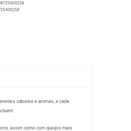
808725400258
8725400258
ferentes sabores e aromas, e cada
ncluem:
porco, assim como com queijos mais