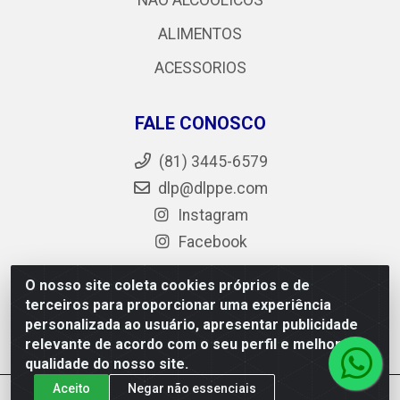
NÃO ALCOÓLICOS
ALIMENTOS
ACESSORIOS
FALE CONOSCO
(81) 3445-6579
dlp@dlppe.com
Instagram
Facebook
O nosso site coleta cookies próprios e de
terceiros para proporcionar uma experiência
DLP - AV. Engenheiro Abdias de Carvalho, 962 - Bongi -
personalizada ao usuário, apresentar publicidade
PE - CEP 50.640-525 - CNPJ 05.429.222/0001-48
relevante de acordo com o seu perfil e melhorar a
qualidade do nosso site.
Aceito
Negar não essenciais